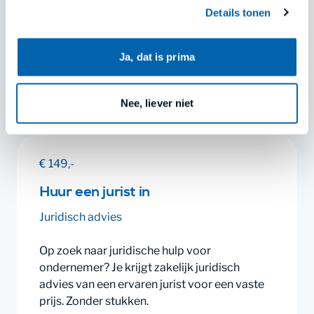
gebrek? Stuur een brief aan de verkoper om
Details tonen
te verplichten om de verborgen gebreken
Jouw keuze kun je opnieuw aanpassen of intrekken via
aan jouw woning op te (laten) lossen!
ons cookieoverzicht onderaan onze websites of in de
menu’s van onze apps. Lees meer in
privacy en
Ja, dat is prima
cookies
.
Opstellen
Lees meer
Nee, liever niet
€ 149,-
Huur een jurist in
Juridisch advies
Op zoek naar juridische hulp voor
ondernemer? Je krijgt zakelijk juridisch
advies van een ervaren jurist voor een vaste
prijs. Zonder stukken.