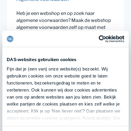
Heb je een webshop en op zoek naar
algemene voorwaarden? Maak de webshop
algemene voorwaarden zelf op maat met
onze DAS documentengenerator.
Opstellen
Lees meer
DAS-websites gebruiken cookies
Fijn dat je (een van) onze website(s) bezoekt. Wij
gebruiken cookies om onze website goed te laten
functioneren, bezoekersgedrag te meten en te
gratis
verbeteren. Ook kunnen wij door cookies advertenties
van ons op andere websites aan jou laten zien. Bekijk
Brief verborgen gebreken
welke partijen de cookies plaatsen en kies zelf welke je
Brieven
accepteert. Klik je op ‘Nee liever niet’? Dan plaatsen we
alleen essentiële cookies (categorie: Noodzakelijk). Die
Heeft jouw koopwoning een verborgen
cookies hebben niet of nauwelijks invloed op je privacy.