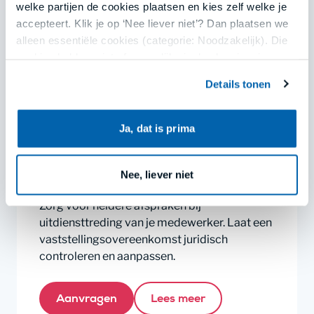
welke partijen de cookies plaatsen en kies zelf welke je
Aanvragen
Lees meer
accepteert. Klik je op ‘Nee liever niet’? Dan plaatsen we
alleen essentiële cookies (categorie: Noodzakelijk). Die
cookies hebben niet of nauwelijks invloed op je privacy.
Details tonen
Jouw keuze kun je opnieuw aanpassen of intrekken via
€ 599,-
ons cookieoverzicht onderaan onze websites of in de
menu’s van onze apps. Lees meer in
privacy en
Vaststellingsovereenkomst laten
Ja, dat is prima
cookies
.
controleren en aanpassen
Ontslag
Nee, liever niet
Zorg voor heldere afspraken bij
uitdiensttreding van je medewerker. Laat een
vaststellingsovereenkomst juridisch
controleren en aanpassen.
Aanvragen
Lees meer