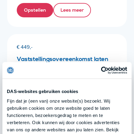
Opstellen
Lees meer
€ 449,-
Vaststellingsovereenkomst laten
controleren
Ontslag
DAS-websites gebruiken cookies
Als HR-manager een
vaststellingsovereenkomst laten
Fijn dat je (een van) onze website(s) bezoekt. Wij
controleren? Onze jurist zorgt voor
gebruiken cookies om onze website goed te laten
duidelijkheid en naleving van de wet- en
functioneren, bezoekersgedrag te meten en te
regelgeving.
verbeteren. Ook kunnen wij door cookies advertenties
van ons op andere websites aan jou laten zien. Bekijk