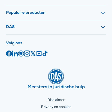
Populaire producten
Contact met
DAS
op social media
Volg ons
Facebook
Juridische links
LinkedIn
Spotify
Instagram
X
YouTube
TikTok
Meesters in juridische hulp
Disclaimer
Privacy en cookies