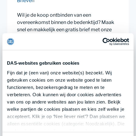
Brieven
Wil je de koop ontbinden van een
overeenkomst binnen de bedenktijd? Maak
snel en makkelijk een gratis brief met onze
documentengenerator.
Opstellen
Lees meer
DAS-websites gebruiken cookies
Fijn dat je (een van) onze website(s) bezoekt. Wij
gebruiken cookies om onze website goed te laten
functioneren, bezoekersgedrag te meten en te
gratis
verbeteren. Ook kunnen wij door cookies advertenties
van ons op andere websites aan jou laten zien. Bekijk
Bezwaar tegen verkeersboete
welke partijen de cookies plaatsen en kies zelf welke je
Brieven
accepteert. Klik je op ‘Nee liever niet’? Dan plaatsen we
alleen essentiële cookies (categorie: Noodzakelijk). Die
Heb je een verkeersboete gekregen en ben je
cookies hebben niet of nauwelijks invloed op je privacy.