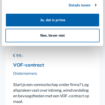
het daar niet mee eens? Maak er bezwaar
Details tonen
tegen. Met onze voorbeeldbrief bezwaar
Jouw keuze kun je opnieuw aanpassen of intrekken via
tegen verkeersboete.
ons cookieoverzicht onderaan onze websites of in de
menu’s van onze apps. Lees meer in
privacy en
Ja, dat is prima
cookies
.
Opstellen
Lees meer
Nee, liever niet
€ 99,-
VOF-contract
Ondernemers
Start je een vennootschap onder firma? Leg
afspraken vast over inbreng, winstverdeling
en bevoegdheden met een VOF-contract op
maat.