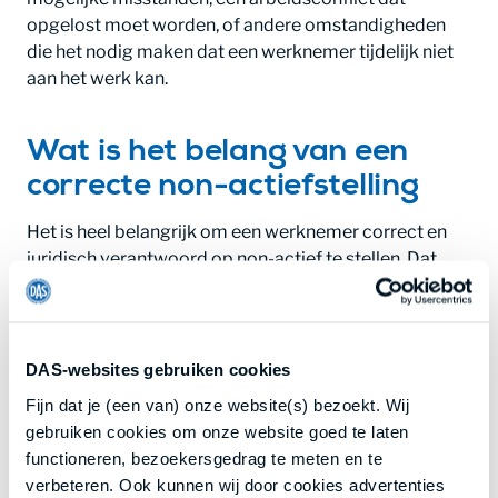
opgelost moet worden, of andere omstandigheden
die het nodig maken dat een werknemer tijdelijk niet
aan het werk kan.
Wat is het belang van een
correcte non-actiefstelling
Het is heel belangrijk om een werknemer correct en
juridisch verantwoord op non-actief te stellen. Dat
voorkomt juridische complicaties en zorgt ervoor dat
de situatie op een professionele manier wordt
afgehandeld. Een voorbeeldbrief non-actiefstelling
werknemer biedt dan uitkomst.
DAS-websites gebruiken cookies
Fijn dat je (een van) onze website(s) bezoekt. Wij
gebruiken cookies om onze website goed te laten
Wat zijn de voordelen van
functioneren, bezoekersgedrag te meten en te
onze brief non-actiefstelling
verbeteren. Ook kunnen wij door cookies advertenties