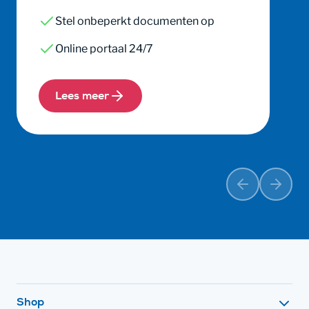
Stel onbeperkt documenten op
Online portaal 24/7
Lees meer
Vorige
Volge
Footer navigatie
Shop