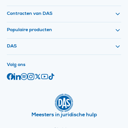
Contracten van DAS
Populaire producten
Contact met
DAS
op social media
Volg ons
Facebook
Juridische links
LinkedIn
Spotify
Instagram
X
YouTube
TikTok
Meesters in juridische hulp