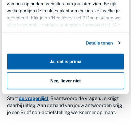
werknemer?
van ons op andere websites aan jou laten zien. Bekijk
welke partijen de cookies plaatsen en kies zelf welke je
Tijdbesparend: verspil geen tijd aan het opstellen
accepteert. Klik je op ‘Nee liever niet’? Dan plaatsen we
van een brief vanaf nul.
alleen essentiële cookies (categorie: Noodzakelijk). Die
cookies hebben niet of nauwelijks invloed op je privacy.
Juridisch correct: alle benodigde informatie en
formaliteiten staan in de brief.
Details tonen
Jouw keuze kun je opnieuw aanpassen of intrekken via
ons cookieoverzicht onderaan onze websites of in de
Professioneel: laat een professionele indruk
menu’s van onze apps. Lees meer in
privacy en
achter bij de werknemer en andere betrokkenen.
Ja, dat is prima
cookies
.
Nee, liever niet
Hoe werkt het?
Start
de vragenlijst
. Beantwoord de vragen. Je krijgt
daarbij uitleg. Aan de hand van jouw antwoorden krijg
je een Brief non-actiefstelling werknemer op maat.