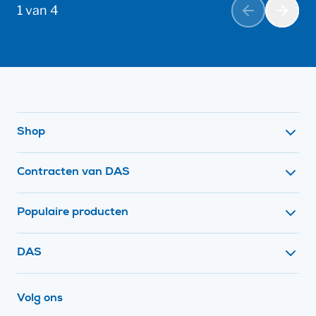
1 van 4
Vorige
Volge
Footer navigatie
Shop
Contracten van DAS
Populaire producten
Contact met
DAS
op social media
Volg ons