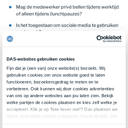
Mag de medewerker privé bellen tijdens werktijd
of alleen tijdens (lunch)pauzes?
Is het toegestaan om sociale media te gebruiken
op de zaak?
Mag de medewerker foto's of video's maken op
kantoor en zo ja, van wat of van wie?
DAS-websites gebruiken cookies
Hoe zit het met het inloggen op het netwerk en
Fijn dat je (een van) onze website(s) bezoekt. Wij
eventueel zakelijke documenten downloaden
gebruiken cookies om onze website goed te laten
naar de telefoon?
functioneren, bezoekersgedrag te meten en te
verbeteren. Ook kunnen wij door cookies advertenties
van ons op andere websites aan jou laten zien. Bekijk
Gelden deze regels voor álle
welke partijen de cookies plaatsen en kies zelf welke je
apparaten?
accepteert. Klik je op ‘Nee liever niet’? Dan plaatsen we
alleen essentiële cookies (categorie: Noodzakelijk). Die
Deze regels gelden niet alleen voor de smartphone,
cookies hebben niet of nauwelijks invloed op je privacy.
maar natuurlijk ook voor zakelijke en persoonlijke