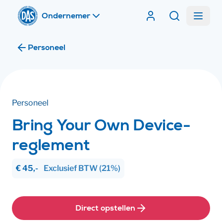
Home
Menu
Contracten van DA
Zoeken
Ik ben
Personeel
Ik ben
Personeel
Bring Your Own Device-
reglement
€ 45,-
Exclusief
BTW
(21%)
Direct opstellen