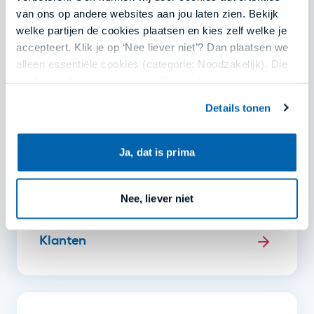
van ons op andere websites aan jou laten zien. Bekijk
welke partijen de cookies plaatsen en kies zelf welke je
accepteert. Klik je op ‘Nee liever niet’? Dan plaatsen we
alleen essentiële cookies (categorie: Noodzakelijk). Die
IT
cookies hebben niet of nauwelijks invloed op je privacy.
Details tonen
Jouw keuze kun je opnieuw aanpassen of intrekken via
ons cookieoverzicht onderaan onze websites of in de
menu’s van onze apps. Lees meer in
privacy en
Ja, dat is prima
Juridisch advies
cookies
.
Nee, liever niet
Klanten