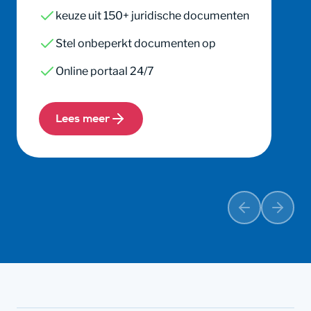
keuze uit 150+ juridische documenten
Stel onbeperkt documenten op
Online portaal 24/7
Lees meer
Vorige
Volge