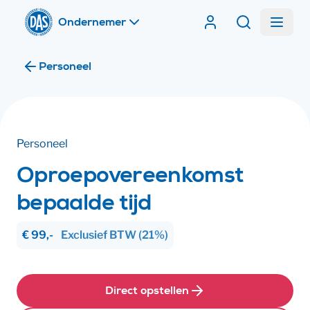
Home
Menu
Contracten van DA
Zoeken
Ik ben
Personeel
Ik ben
Personeel
Oproepovereenkomst
bepaalde tijd
€ 99,-
Exclusief
BTW
(21%)
Direct opstellen