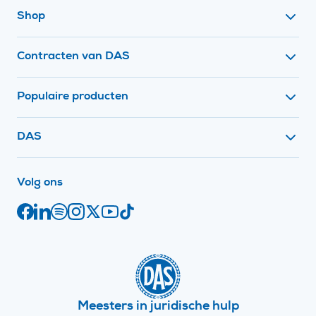
Footer navigatie
Shop
Contracten van DAS
Populaire producten
Contact met
DAS
op social media
Volg ons
Facebook
Juridische links
LinkedIn
Spotify
Instagram
X
YouTube
TikTok
Meesters in juridische hulp