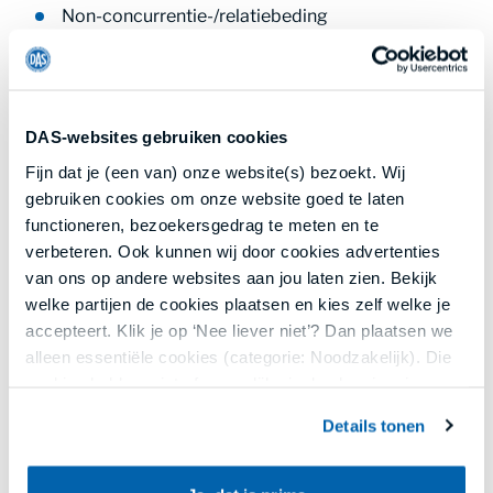
Non-concurrentie-/relatiebeding
DAS-websites gebruiken cookies
Voorbeeld bekijken
Fijn dat je (een van) onze website(s) bezoekt. Wij
gebruiken cookies om onze website goed te laten
functioneren, bezoekersgedrag te meten en te
verbeteren. Ook kunnen wij door cookies advertenties
van ons op andere websites aan jou laten zien. Bekijk
welke partijen de cookies plaatsen en kies zelf welke je
accepteert. Klik je op ‘Nee liever niet’? Dan plaatsen we
alleen essentiële cookies (categorie: Noodzakelijk). Die
cookies hebben niet of nauwelijks invloed op je privacy.
Details tonen
Jouw keuze kun je opnieuw aanpassen of intrekken via
ons cookieoverzicht onderaan onze websites of in de
menu’s van onze apps. Lees meer in
privacy en