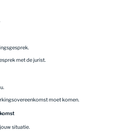
.
ningsgesprek.
prek met de jurist.
u.
werkingsovereenkomst moet komen.
nkomst
jouw situatie.