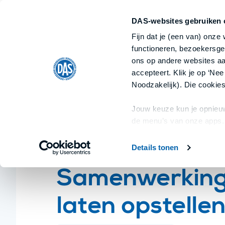
Ondernemer
Particulier
Ik ben
Ik ben
DAS-websites gebruiken 
Home
Fijn dat je (een van) onze
Alle documenten
Categorieën
functioneren, bezoekersge
ons op andere websites aan
accepteert. Klik je op ‘Nee
Home
/
Ondernemers
/
Samenwerkingsovereen
Noodzakelijk). Die cookies
Jouw keuze kun je opnieuw
de menu’s van onze apps.
Details tonen
Ondernemers
Samenwerking
laten opstelle