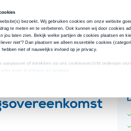
cookies
 website(s) bezoekt. Wij gebruiken cookies om onze website goed
drag te meten en te verbeteren. Ook kunnen wij door cookies ad
 jou laten zien. Bekijk welke partijen de cookies plaatsen en kie
 liever niet’? Dan plaatsen we alleen essentiële cookies (categori
komst laten opstellen
 hebben niet of nauwelijks invloed op je privacy.
 aanpassen of intrekken via ons cookieoverzicht onderaan onze
 Lees meer in
privacy en cookies
.
sovereenkomst
n