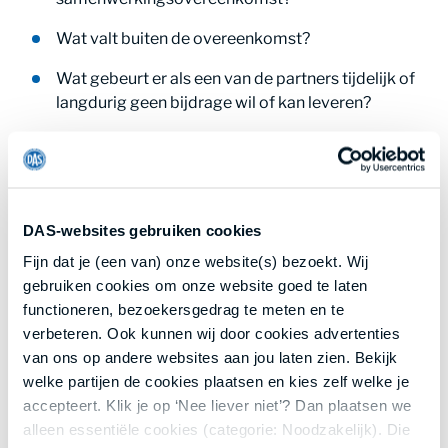
Wat valt buiten de overeenkomst?
Wat gebeurt er als een van de partners tijdelijk of
langdurig geen bijdrage wil of kan leveren?
Wat zijn de regels rond het 'uitstappen' van een
partner uit het partnership en welke financiële
afhandeling gaat daarmee gepaard?
DAS-websites gebruiken cookies
Wat is de gang van zaken bij onenigheid als je er
samen niet uitkomt?
Fijn dat je (een van) onze website(s) bezoekt. Wij
gebruiken cookies om onze website goed te laten
Op welke manier kan de samenwerking beëindigd
functioneren, bezoekersgedrag te meten en te
worden?
verbeteren. Ook kunnen wij door cookies advertenties
van ons op andere websites aan jou laten zien. Bekijk
Hoe duidelijker de afspraken en de regels rond de
welke partijen de cookies plaatsen en kies zelf welke je
samenwerking, des te makkelijker je ze kunt
accepteert. Klik je op ‘Nee liever niet’? Dan plaatsen we
handhaven. Als een van de partners zich niet aan de
alleen essentiële cookies (categorie: Noodzakelijk). Die
overeenkomst houdt, dan kunnen de andere partners