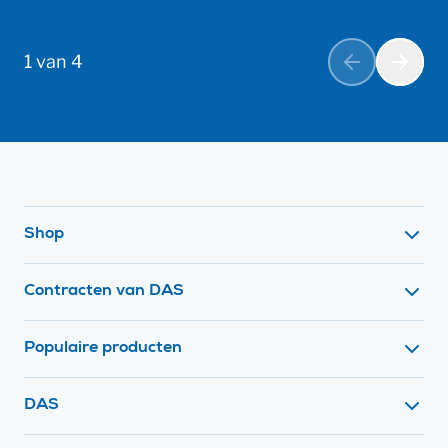
1 van 4
Vorige
Volge
Footer navigatie
Shop
Contracten van DAS
Populaire producten
Contact met
DAS