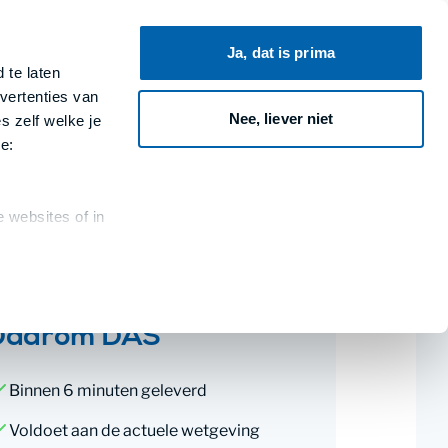
Ja, dat is prima
 te laten
Contracten van DAS
Zoeken
vertenties van
Nee, liever niet
s zelf welke je
e:
 websites of in
Daarom DAS
Binnen 6 minuten geleverd
Voldoet aan de actuele wetgeving