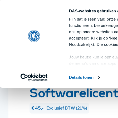
Ondernemer
Particulier
Ik ben
Ik ben
DAS-websites gebruiken 
Home
Fijn dat je (een van) onze
Alle documenten
Categorieën
functioneren, bezoekersge
ons op andere websites aan
accepteert. Klik je op ‘Nee
Home
/
IT
/
Softwarelicentie (EULA) (EN)
Noodzakelijk). Die cookies
Jouw keuze kun je opnieuw
de menu’s van onze apps.
Details tonen
IT
Softwarelicent
€ 45,-
Exclusief
BTW
(21%)