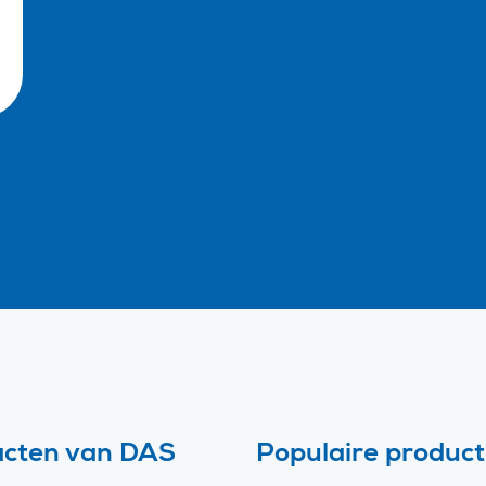
acten van DAS
Populaire produc