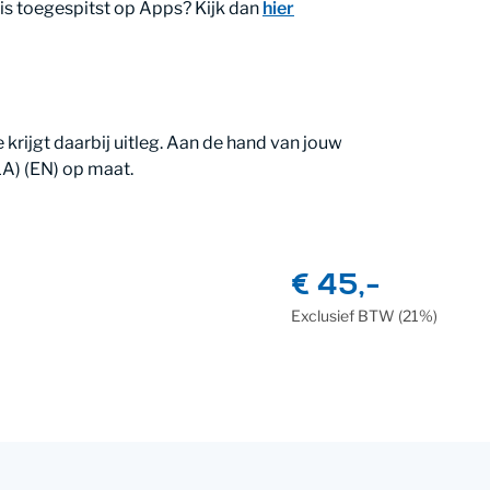
 is toegespitst op Apps? Kijk dan
hier
 krijgt daarbij uitleg. Aan de hand van jouw
LA) (EN) op maat.
€ 45,-
Exclusief
BTW
(21%)