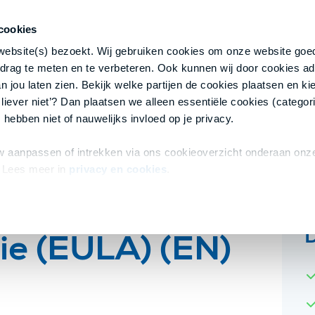
cookies
 website(s) bezoekt. Wij gebruiken cookies om onze website goed
drag te meten en te verbeteren. Ook kunnen wij door cookies ad
 jou laten zien. Bekijk welke partijen de cookies plaatsen en kie
 liever niet’? Dan plaatsen we alleen essentiële cookies (categori
 hebben niet of nauwelijks invloed op je privacy.
 aanpassen of intrekken via ons cookieoverzicht onderaan onze
 Lees meer in
privacy en cookies
.
ie (EULA) (EN)