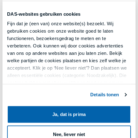
beheerder een duidelijk handvat om hiertegen op te
DAS-websites gebruiken cookies
treden.
Fijn dat je (een van) onze website(s) bezoekt. Wij
gebruiken cookies om onze website goed te laten
Hoe werkt het?
functioneren, bezoekersgedrag te meten en te
verbeteren. Ook kunnen wij door cookies advertenties
Start
de vragenlijst
. Beantwoord de vragen. Je krijgt
van ons op andere websites aan jou laten zien. Bekijk
daarbij uitleg. Aan de hand van jouw antwoorden krijg
welke partijen de cookies plaatsen en kies zelf welke je
je een SaaS-gebruiksvoorwaarden (EN) op maat.
accepteert. Klik je op ‘Nee liever niet’? Dan plaatsen we
alleen essentiële cookies (categorie: Noodzakelijk). Die
cookies hebben niet of nauwelijks invloed op je privacy.
Details tonen
Jouw keuze kun je opnieuw aanpassen of intrekken via
€ 45,-
ons cookieoverzicht onderaan onze websites of in de
Exclusief
BTW
(21%)
menu’s van onze apps. Lees meer in
privacy en
Ja, dat is prima
Direct opstellen
cookies
.
Nee, liever niet