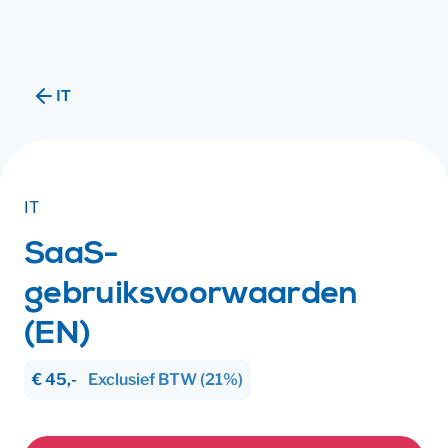
Ik ben
Ik ben
IT
IT
SaaS-
gebruiksvoorwaarden
(EN)
€ 45,-
Exclusief
BTW
(21%)