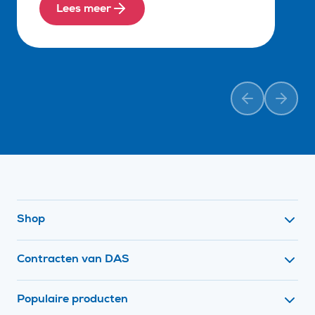
Lees meer
Vorige
Volge
Footer navigatie
Shop
Contracten van DAS
Populaire producten