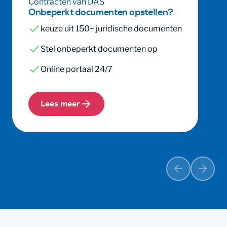
Contracten van DAS
Onbeperkt documenten opstellen?
keuze uit 150+ juridische documenten
Stel onbeperkt documenten op
Online portaal 24/7
Lees meer
Vorige
Volge