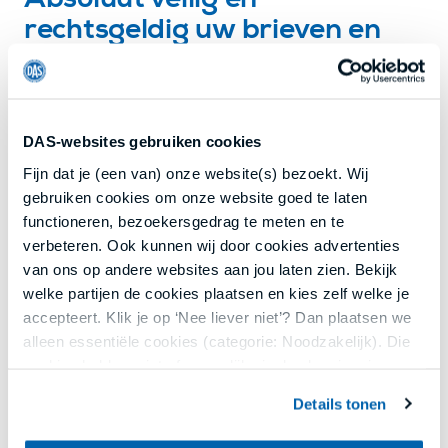
Absoluut veilig en
rechtsgeldig uw brieven en
contracten versturen met
Aangetekend mailen
Veilig voor digitale documenten
DAS-websites gebruiken cookies
Fijn dat je (een van) onze website(s) bezoekt. Wij
Goedkoper dan een postzegel,
gebruiken cookies om onze website goed te laten
Met de zekerheid van aangetekend
functioneren, bezoekersgedrag te meten en te
verbeteren. Ook kunnen wij door cookies advertenties
Rechtsgeldig
van ons op andere websites aan jou laten zien. Bekijk
welke partijen de cookies plaatsen en kies zelf welke je
accepteert. Klik je op ‘Nee liever niet’? Dan plaatsen we
Hoe verstuur je een
alleen essentiële cookies (categorie: Noodzakelijk). Die
aangetekende mail?
cookies hebben niet of nauwelijks invloed op je privacy.
1.
Je klikt aan het einde van het bestelproces
Details tonen
Jouw keuze kun je opnieuw aanpassen of intrekken via
Aangetekend Mailen aan.
ons cookieoverzicht onderaan onze websites of in de