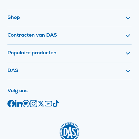
Footer navigatie
Shop
Contracten van DAS
Populaire producten
Contact met
DAS
op social media
Volg ons
Facebook
Juridische links
LinkedIn
Spotify
Instagram
X
YouTube
TikTok