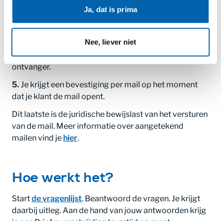
menu’s van onze apps. Lees meer in
privacy en
2.
Je downloadt de brief overschrijding levertijd.
Ja, dat is prima
cookies
.
3.
Je controleert en uploadt de brif overschrijding
levertijd.
Nee, liever niet
4.
Je maakt de aangetekende mail en mailt die naar de
ontvanger.
5.
Je krijgt een bevestiging per mail op het moment
dat je klant de mail opent.
Dit laatste is de juridische bewijslast van het versturen
van de mail. Meer informatie over aangetekend
mailen vind je
hier
.
Hoe werkt het?
Start
de vragenlijst
. Beantwoord de vragen. Je krijgt
daarbij uitleg. Aan de hand van jouw antwoorden krijg