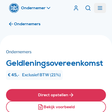
Home
Menu
Contracten van DA
Zoeken
Ik ben
Ondernemers
Ik ben
Ondernemers
Geldleningsovereenkomst
€ 45,-
Exclusief
BTW
(21%)
Direct opstellen
Bekijk voorbeeld