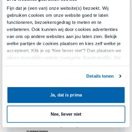
geven. Als je de lening niet kunt terugbetalen, heeft
Fijn dat je (een van) onze website(s) bezoekt. Wij
jouw bank of geldschieter het recht om deze
gebruiken cookies om onze website goed te laten
bezittingen te verkopen.
functioneren, bezoekersgedrag te meten en te
Pandrecht is een zekerheidsrecht. Een ander bekend
verbeteren. Ook kunnen wij door cookies advertenties
zekerheidsrecht is het hypotheekrecht. Met
van ons op andere websites aan jou laten zien. Bekijk
hypotheekrecht geef je jouw huis in onderpand voor
welke partijen de cookies plaatsen en kies zelf welke je
een lening van de bank. Met pandrecht geef je andere
accepteert. Klik je op ‘Nee liever niet’? Dan plaatsen we
bezittingen dan jouw huis of kantoor in onderpand.
alleen essentiële cookies (categorie: Noodzakelijk). Die
Het geven van pandrecht heet verpanding.
cookies hebben niet of nauwelijks invloed op je privacy.
Details tonen
Jouw keuze kun je opnieuw aanpassen of intrekken via
ons cookieoverzicht onderaan onze websites of in de
menu’s van onze apps. Lees meer in
privacy en
Voorbeeld bekijken
Ja, dat is prima
cookies
.
Nee, liever niet