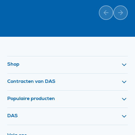
Vorige
Volge
Footer navigatie
Shop
Contracten van DAS
Populaire producten
Contact met
DAS