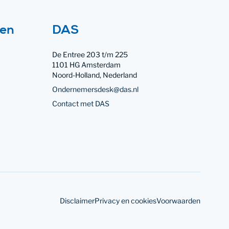
Contact met
ten
DAS
De Entree 203 t/m 225
1101 HG Amsterdam
Noord-Holland, Nederland
Ondernemersdesk@das.nl
Contact met DAS
Disclaimer
Privacy en cookies
Voorwaarden