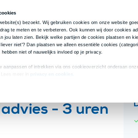
cookies
 website(s) bezoekt. Wij gebruiken cookies om onze website goed
drag te meten en te verbeteren. Ook kunnen wij door cookies ad
 jou laten zien. Bekijk welke partijen de cookies plaatsen en kie
 liever niet’? Dan plaatsen we alleen essentiële cookies (categori
s - 3 uren
 hebben niet of nauwelijks invloed op je privacy.
 aanpassen of intrekken via ons cookieoverzicht onderaan onze
 Lees meer in
privacy en cookies
.
 advies - 3 uren