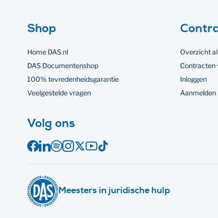
Footer navigatie
Juridische links
Shop
Contr
Home DAS.nl
Overzicht a
DAS Documentenshop
Contracten
100% tevredenheidsgarantie
Inloggen
Veelgestelde vragen
Aanmelden 
op social media
Volg ons
Facebook
LinkedIn
Spotify
Instagram
X
YouTube
TikTok
Meesters in juridische hulp