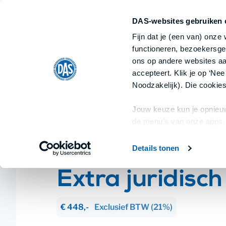
Ondernemer
Particulier
Ik ben
Ik ben
DAS-websites gebruiken 
Home
Fijn dat je (een van) onze
Alle documenten
Categorieën
functioneren, bezoekersge
ons op andere websites aan
accepteert. Klik je op ‘Nee
Home
/
Juridisch advies
/
Extra juridisch advie
Noodzakelijk). Die cookies
Jouw keuze kun je opnieuw
de menu’s van onze apps.
Details tonen
Juridisch advies
Extra juridisch
€ 448,-
Exclusief
BTW
(21%)