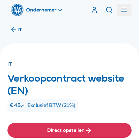
Home
Menu
Contracten van DA
Zoeken
Ik ben
IT
Ik ben
IT
Verkoopcontract website
(EN)
€ 45,-
Exclusief
BTW
(21%)
Direct opstellen