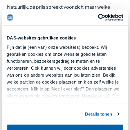
Natuurlijk, de prijs spreekt voor zich, maar welke
auteursrechten worden nu precies verkocht? Gaan
licenties mee, worden inkoopcontracten
overgedragen en hoe zit het met klanten? Wat met
opt-in van geregistreerde gebruikers? En trouwens, is
DAS-websites gebruiken cookies
die prijs een eenmalig bedrag, gaat het via escrow en
Fijn dat je (een van) onze website(s) bezoekt. Wij
moet er misschien nog BTW bij? Regel dit met een op
gebruiken cookies om onze website goed te laten
maat gegenereerde verkoopovereenkomst voor uw
functioneren, bezoekersgedrag te meten en te
website met DAS.
verbeteren. Ook kunnen wij door cookies advertenties
van ons op andere websites aan jou laten zien. Bekijk
welke partijen de cookies plaatsen en kies zelf welke je
Hoe werkt het?
accepteert. Klik je op ‘Nee liever niet’? Dan plaatsen we
alleen essentiële cookies (categorie: Noodzakelijk). Die
Start
de vragenlijst
. Beantwoord de vragen. Je krijgt
cookies hebben niet of nauwelijks invloed op je privacy.
daarbij uitleg. Aan de hand van jouw antwoorden krijg
je een Verkoopcontract website (EN) op maat.
Details tonen
Jouw keuze kun je opnieuw aanpassen of intrekken via
ons cookieoverzicht onderaan onze websites of in de