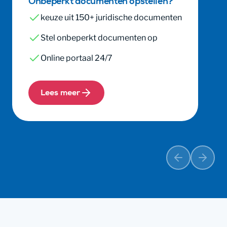
Onbeperkt documenten opstellen?
keuze uit 150+ juridische documenten
Stel onbeperkt documenten op
Online portaal 24/7
Lees meer
Vorige
Volge