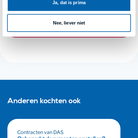
menu’s van onze apps. Lees meer in
privacy en
Ja, dat is prima
cookies
.
€ 45,-
Exclusief
BTW
(21%)
Nee, liever niet
Direct opstellen
Anderen kochten ook
Contracten van DAS