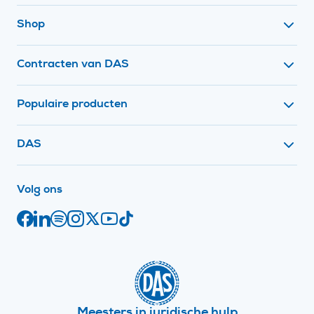
Footer navigatie
Shop
Contracten van DAS
Populaire producten
Contact met
DAS
op social media
Volg ons
Facebook
Juridische links
LinkedIn
Spotify
Instagram
X
YouTube
TikTok
Meesters in juridische hulp