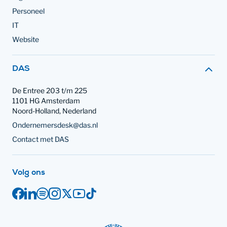
Personeel
IT
Website
Contact met
DAS
De Entree 203 t/m 225
1101 HG Amsterdam
Noord-Holland, Nederland
Ondernemersdesk@das.nl
Contact met DAS
op social media
Volg ons
Facebook
Juridische links
LinkedIn
Spotify
Instagram
X
YouTube
TikTok