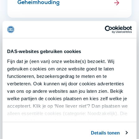
Geheimhouding
IT
DAS-websites gebruiken cookies
Fijn dat je (een van) onze website(s) bezoekt. Wij
gebruiken cookies om onze website goed te laten
functioneren, bezoekersgedrag te meten en te
Juridisch advies
verbeteren. Ook kunnen wij door cookies advertenties
van ons op andere websites aan jou laten zien. Bekijk
welke partijen de cookies plaatsen en kies zelf welke je
accepteert. Klik je op ‘Nee liever niet’? Dan plaatsen we
alleen essentiële cookies (categorie: Noodzakelijk). Die
Klanten
cookies hebben niet of nauwelijks invloed op je privacy.
Details tonen
Jouw keuze kun je opnieuw aanpassen of intrekken via