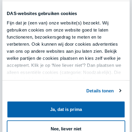
Huur een jurist in
DAS-websites gebruiken cookies
Juridisch advies
Fijn dat je (een van) onze website(s) bezoekt. Wij
Op zoek naar juridische hulp voor
gebruiken cookies om onze website goed te laten
ondernemer? Je krijgt zakelijk juridisch
functioneren, bezoekersgedrag te meten en te
advies van een ervaren jurist voor een vaste
verbeteren. Ook kunnen wij door cookies advertenties
prijs. Zonder stukken.
van ons op andere websites aan jou laten zien. Bekijk
welke partijen de cookies plaatsen en kies zelf welke je
accepteert. Klik je op ‘Nee liever niet’? Dan plaatsen we
Aanvragen
Lees meer
alleen essentiële cookies (categorie: Noodzakelijk). Die
cookies hebben niet of nauwelijks invloed op je privacy.
Details tonen
Jouw keuze kun je opnieuw aanpassen of intrekken via
ons cookieoverzicht onderaan onze websites of in de
€ 149,-
menu’s van onze apps. Lees meer in
privacy en
Ja, dat is prima
cookies
.
Huur een IT-jurist in
Juridisch advies
Nee, liever niet