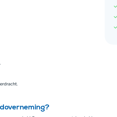
.
erdracht.
uldoverneming?