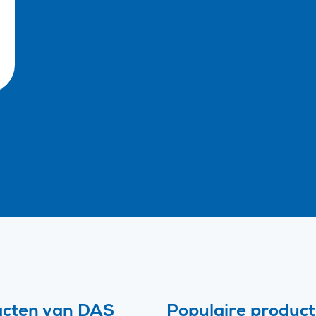
acten van DAS
Populaire produc