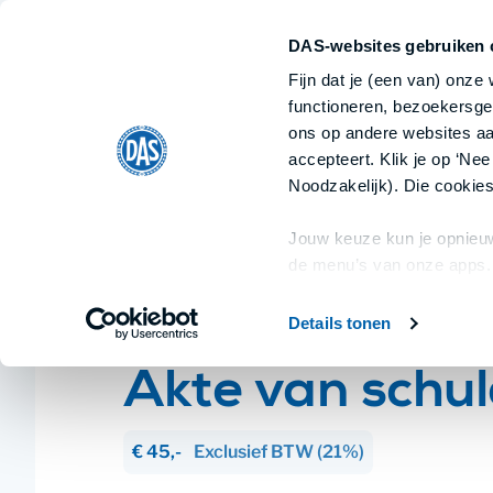
DAS-websites gebruiken 
Fijn dat je (een van) onze
functioneren, bezoekersge
ons op andere websites aan
accepteert. Klik je op ‘Nee
Home
/
BV
/
Akte van schuldoverneming
Noodzakelijk). Die cookies
Jouw keuze kun je opnieuw
de menu’s van onze apps.
Details tonen
BV
Akte van schu
€ 45,-
Exclusief
BTW
(21%)