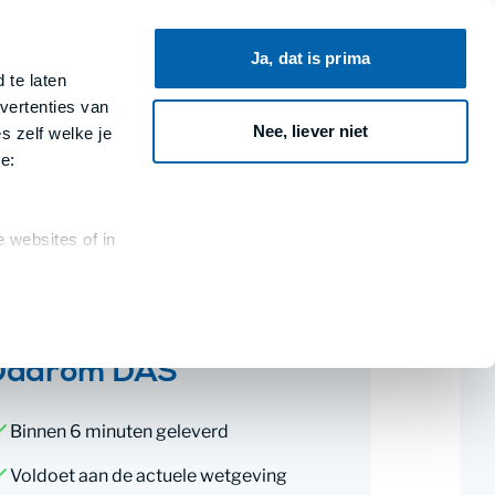
Ja, dat is prima
 te laten
Contracten van DAS
Zoeken
vertenties van
Nee, liever niet
s zelf welke je
e:
 websites of in
Daarom DAS
Binnen 6 minuten geleverd
Voldoet aan de actuele wetgeving