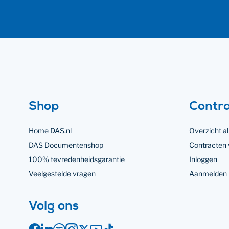
Footer navigatie
Juridische links
Shop
Contr
Home DAS.nl
Overzicht a
DAS Documentenshop
Contracten
100% tevredenheidsgarantie
Inloggen
Veelgestelde vragen
Aanmelden 
op social media
Volg ons