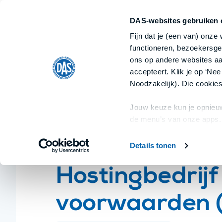
Ondernemer
Particulier
Ik ben
Ik ben
DAS-websites gebruiken 
Home
Fijn dat je (een van) onze
Alle documenten
Categorieën
functioneren, bezoekersge
ons op andere websites aan
accepteert. Klik je op ‘Nee
Home
/
Algemene voorwaarden
/
Hostingbedr
Noodzakelijk). Die cookies
Jouw keuze kun je opnieuw
de menu’s van onze apps.
Details tonen
Algemene voorwaarden
Hostingbedrij
voorwaarden 