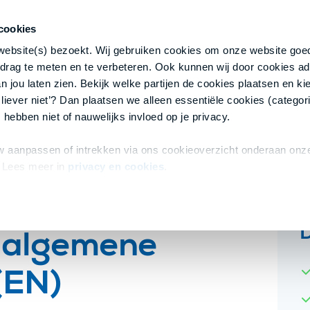
cookies
 website(s) bezoekt. Wij gebruiken cookies om onze website goed
drag te meten en te verbeteren. Ook kunnen wij door cookies ad
 jou laten zien. Bekijk welke partijen de cookies plaatsen en kie
 liever niet’? Dan plaatsen we alleen essentiële cookies (categori
ijf algemene voorwaarden (EN)
 hebben niet of nauwelijks invloed op je privacy.
 aanpassen of intrekken via ons cookieoverzicht onderaan onze
 Lees meer in
privacy en cookies
.
f algemene
(EN)